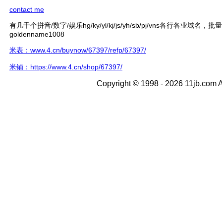
contact me
有几千个拼音/数字/娱乐hg/ky/yl/kj/js/yh/sb/pj/vns各行各业域名，
goldenname1008
米表：www.4.cn/buynow/67397/refp/67397/
米铺：https://www.4.cn/shop/67397/
Copyright © 1998 - 2026 11jb.com A